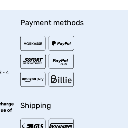
Payment methods
2 - 4
charge
Shipping
lue of
€