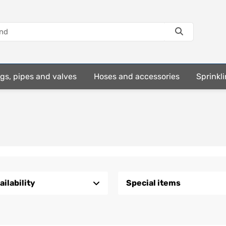
ings, pipes and valves
Hoses and accessories
Sprinkli
ailability
Special items