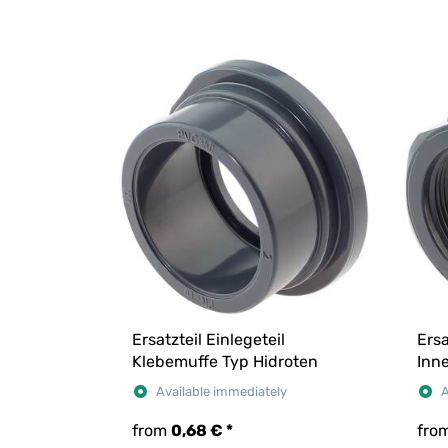
Ersatzteil Einlegeteil
Ersa
Klebemuffe Typ Hidroten
Inn
Available immediately
A
from
0,68 €
*
fro