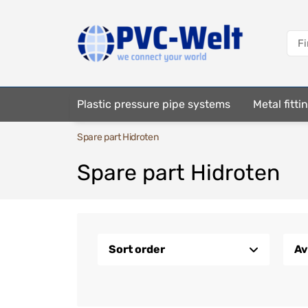
Plastic pressure pipe systems
Metal fitt
Spare part Hidroten
Fastening elements
Spare part Hidroten
Sort order
Av