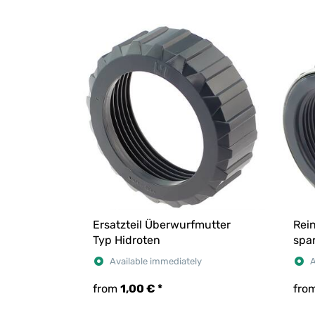
Ersatzteil Überwurfmutter
Rei
Typ Hidroten
spar
Available immediately
A
from
1,00 €
*
fro