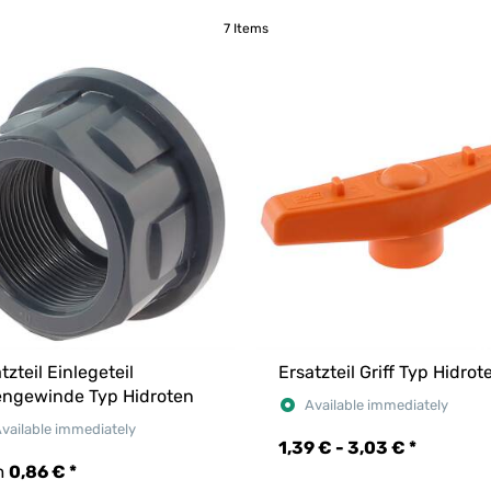
7 Items
tzteil Einlegeteil
Ersatzteil Griff Typ Hidrot
engewinde Typ Hidroten
Available immediately
vailable immediately
1,39 € -
3,03 €
*
m
0,86 €
*