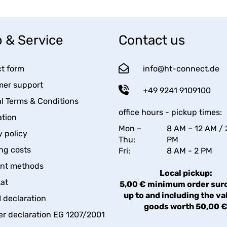
 & Service
Contact us
t form
info@ht-connect.de
er support
+49 9241 9109100
l Terms & Conditions
office hours - pickup times:
tion
Mon –
8 AM – 12 AM / 
y policy
Thu:
PM
ng costs
Fri:
8 AM - 2 PM
nt methods
Local pickup:
kat
5,00 € minimum order sur
up to and including the va
declaration
goods worth 50,00 
er declaration EG 1207/2001