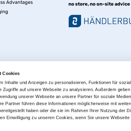
ess Advantages
no store, no on-site advice
ging
t Cookies
 Inhalte und Anzeigen zu personalisieren, Funktionen für sozia
e Zugriffe auf unsere Webseite zu analysieren. Außerdem geben
Withdraw from contract
rwendung unserer Webseite an unsere Partner für soziale Medie
re Partner führen diese Informationen möglicherweise mit weite
ereitgestellt haben oder die sie im Rahmen Ihrer Nutzung der D
© 2013 - 2026 HT CONNECT GmbH & Co. KG
n Einwilligung zu unseren Cookies, wenn Sie unsere Webseite 
he online shop with quality products from HTC© – PVC-U pipe
plus
shipping costs
, Commercial customers: all Prices excl. 