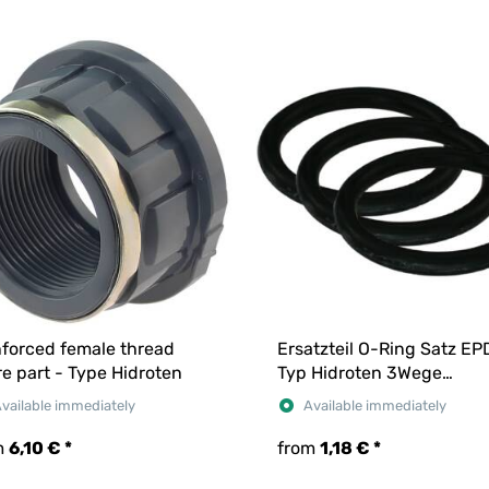
nforced female thread
Ersatzteil O-Ring Satz E
e part - Type Hidroten
Typ Hidroten 3Wege
Kugelhahn
vailable immediately
Available immediately
m
6,10 €
*
from
1,18 €
*