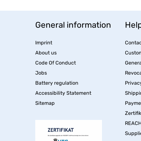
General information
Help
Imprint
Contac
About us
Custom
Code Of Conduct
Genera
Jobs
Revoca
Battery regulation
Privac
Accessibility Statement
Shippi
Sitemap
Payme
Zertifi
REACH 
Suppli