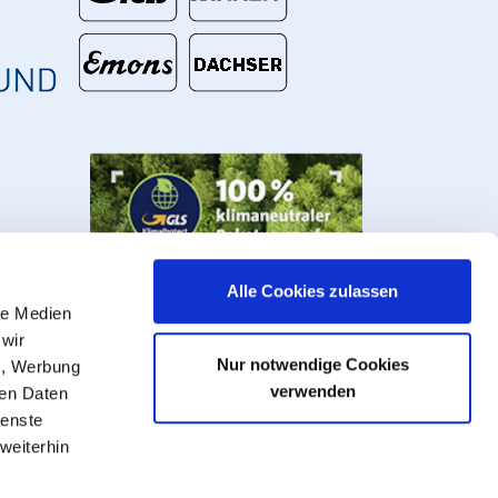
Alle Cookies zulassen
le Medien
 wir
Nur notwendige Cookies
n, Werbung
verwenden
ren Daten
ienste
weiterhin
s, valves and fittings.
VAT plus
shipping costs
, ** Goods that can be