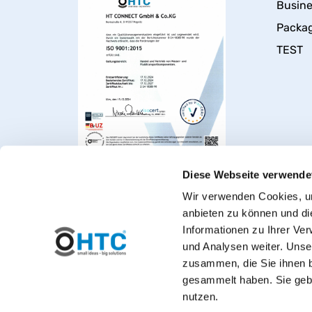
Busin
Packa
TEST
Diese Webseite verwende
Wir verwenden Cookies, um
anbieten zu können und di
Informationen zu Ihrer Ve
und Analysen weiter. Unse
zusammen, die Sie ihnen b
gesammelt haben. Sie gebe
Welcome to PVC-Welt, t
nutzen.
*Private customers: All prices include VAT. 