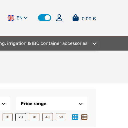
EN
0,00 €
ng, irrigation & IBC container accessories
Price range
10
20
30
40
50