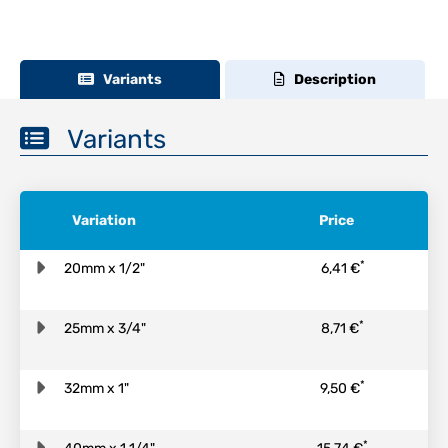
Variants
Description
Variants
Variation
Price
*
20mm x 1/2"
6,41 €
*
25mm x 3/4"
8,71 €
*
32mm x 1"
9,50 €
*