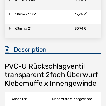
40mm x 1 1/4"
15,74 €
*
50mm x 1 1/2"
17,24 €
*
63mm x 2"
30,74 €
Description
PVC-U Rückschlagventil
transparent 2fach Überwurf
Klebemuffe x Innengewinde
Anschluss:
Klebemuffe x Innegewinde