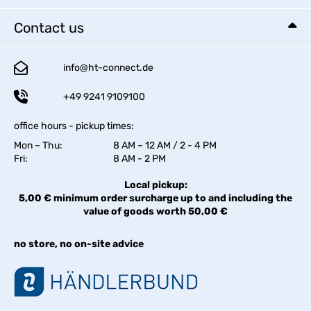
Contact us
info@ht-connect.de
+49 9241 9109100
office hours - pickup times:
Mon – Thu:
8 AM – 12 AM / 2 - 4 PM
Fri:
8 AM - 2 PM
Local pickup:
5,00 € minimum order surcharge up to and including the
value of goods worth 50,00 €
no store, no on-site advice