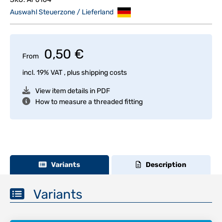
Auswahl Steuerzone / Lieferland
0,50 €
From
incl. 19% VAT , plus
shipping costs
View item details in PDF
How to measure a threaded fitting
Variants
Description
Variants