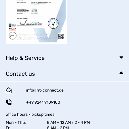
Help & Service
Contact us
info@ht-connect.de
+49 9241 9109100
office hours - pickup times:
Mon – Thu:
8 AM – 12 AM / 2 - 4 PM
Fri:
8 AM - 2 PM