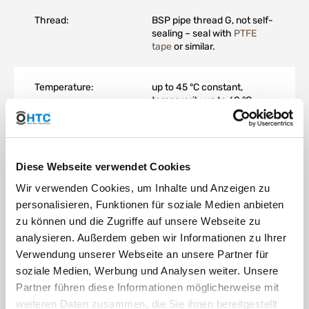
Thread:
BSP pipe thread G, not self-
sealing – seal with
PTFE
tape
or similar.
Temperature:
up to 45 °C constant,
temporarily up to 60 °C
Operating
max. 16 bar at 20 °C
pressure (PN):
(medium: water)
Diese Webseite verwendet Cookies
Wir verwenden Cookies, um Inhalte und Anzeigen zu
Material:
PVC-U (Unplasticized
personalisieren, Funktionen für soziale Medien anbieten
Polyvinyl Chloride)
zu können und die Zugriffe auf unsere Webseite zu
analysieren. Außerdem geben wir Informationen zu Ihrer
Color:
Grey
Verwendung unserer Webseite an unsere Partner für
soziale Medien, Werbung und Analysen weiter. Unsere
Partner führen diese Informationen möglicherweise mit
DOWNLOAD
weiteren Daten zusammen, die Sie ihnen bereitgestellt