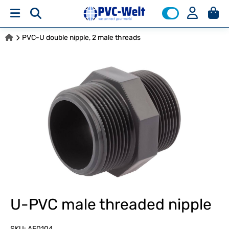
PVC-U double nipple, 2 male threads
U-PVC male threaded nipple
SKU:
AF0104