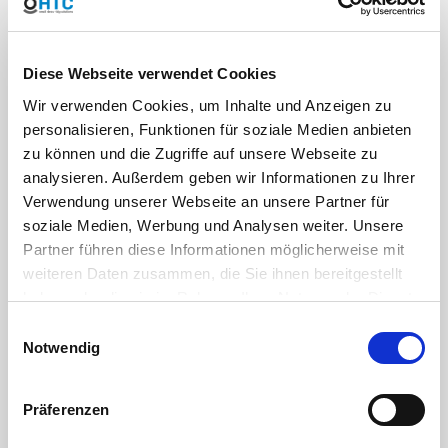
und Laugen
um eine
O-Ringe EPDM
Beschädigung
Arbeitsdruck 10
durch
bar (240 psi) bei
Kondensation
Diese Webseite verwendet Cookies
20°C Medium
vorzubeugen
Wasser 20, 25,
elektronischer
Wir verwenden Cookies, um Inhalte und Anzeigen zu
32, 40 und
Drehmomentlimiter
personalisieren, Funktionen für soziale Medien anbieten
63mm
Gehäuse aus
zu können und die Zugriffe auf unsere Webseite zu
Arbeitsdruck 16
Polyamid, IP-65
analysieren. Außerdem geben wir Informationen zu Ihrer
bar (240 psi) bei
20°C Medium
Verwendung unserer Webseite an unsere Partner für
Wasser 50mm
soziale Medien, Werbung und Analysen weiter. Unsere
Arbeitsdruck 10
Partner führen diese Informationen möglicherweise mit
bar (150 psi) bei
weiteren Daten zusammen, die Sie ihnen bereitgestellt
20°C Medium
Wasser ab
haben oder die sie im Rahmen Ihrer Nutzung der Dienste
75mm
gesammelt haben. Sie geben Einwilligung zu unseren
Einwilligungsauswahl
sicheres
Cookies, wenn Sie unsere Webseite weiterhin nutzen.
Notwendig
Handling durch
griffsichere
Überwurfmutter
Präferenzen