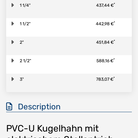
*
1 1/4"
437,44 €
*
1 1/2"
442,98 €
*
2"
451,84 €
*
2 1/2"
588,16 €
*
3"
783,07 €
Description
PVC-U Kugelhahn mit