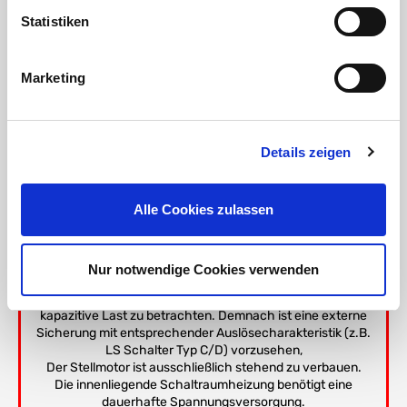
Statistiken
Wichtig:
Das Gewinde der Überwurfmutter bei jedem
Marketing
Kugelhahn oder anderer Armatur ist nicht mit
Gewindefittings kombinierbar und ausschließlich für die
Verschraubung auf den Kugelhahn vorgesehen. Dieses
Gewinde ist nicht genormt und weicht von Hersteller zu
Details zeigen
Hersteller ab.
Alle Cookies zulassen
Montage Instruktion:
Der elektrische Anschluss darf nur
von elektrisch geschultem Fachpersonal ausgeführt
werden. Es gelten die allgemeinen Elektrosicherheitsregeln
Nur notwendige Cookies verwenden
und VDE Vorschriften.
Durch das interne Schaltnetzteil ist der Antrieb als
kapazitive Last zu betrachten. Demnach ist eine externe
Sicherung mit entsprechender Auslösecharakteristik (z.B.
LS Schalter Typ C/D) vorzusehen,
Der Stellmotor ist ausschließlich stehend zu verbauen.
Die innenliegende Schaltraumheizung benötigt eine
dauerhafte Spannungsversorgung.