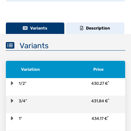
Variants
Description
Variants
Variation
Price
*
1/2"
430,27 €
*
3/4"
431,84 €
*
1"
434,17 €