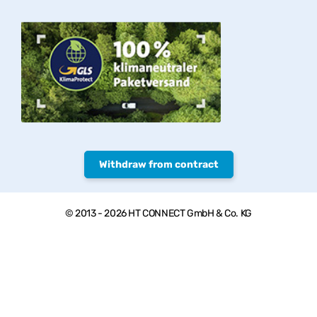
Withdraw from contract
© 2013 - 2026 HT CONNECT GmbH & Co. KG
Welcome to PVC-Welt, the online shop with quality products from
HTC© – PVC-U pipes, valves and fittings.
*Private customers: All prices include VAT. plus
shipping costs
,
Commercial customers: all Prices excl. VAT plus
shipping costs
, **
Goods that can be sent as parcels