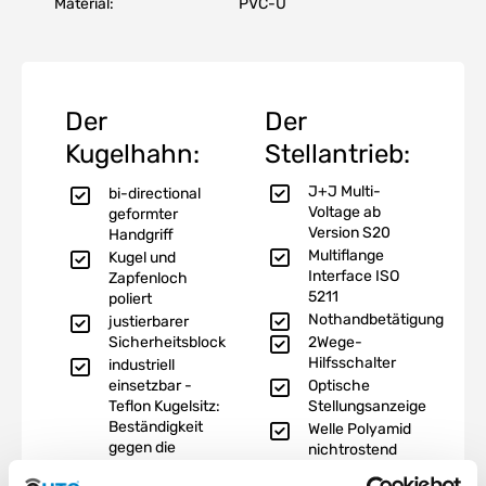
Material:
PVC-U
Der
Der
Kugelhahn:
Stellantrieb:
J+J Multi-
bi-directional
Voltage ab
geformter
Version S20
Handgriff
Multiflange
Kugel und
Interface ISO
Zapfenloch
5211
poliert
Nothandbetätigung
justierbarer
Sicherheitsblock
2Wege-
Hilfsschalter
industriell
einsetzbar -
Optische
Teflon Kugelsitz:
Stellungsanzeige
Beständigkeit
Welle Polyamid
gegen die
nichtrostend
meisten Säuren
Interne Heizung