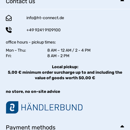
Contact us
info@ht-connect.de
+49 9241 9109100
office hours - pickup times:
Mon – Thu:
8 AM – 12 AM / 2 - 4 PM
Fri:
8 AM - 2 PM
Local pickup:
5,00 € minimum order surcharge up to and including the
value of goods worth 50,00 €
no store, no on-site advice
Payment methods