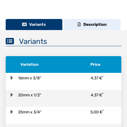
Variants
Description
Variants
Variation
Price
*
16mm x 3/8"
4,37 €
*
20mm x 1/2"
4,37 €
*
25mm x 3/4"
5,00 €