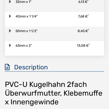
*
32mm x 1"
6,13 €
*
40mm x 1 1/4"
7,68 €
*
50mm x 1 1/2"
8,45 €
*
63mm x 2"
13,08 €
Description
PVC-U Kugelhahn 2fach
Überwurfmutter, Klebemuffe
x Innengewinde