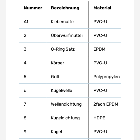
Nummer
Bezeichnung
Material
A1
Klebemuffe
PVC-U
2
Überwurfmutter
PVC-U
3
O-Ring Satz
EPDM
4
Körper
PVC-U
5
Griff
Polypropylen
6
Kugelwelle
PVC-U
7
Wellendichtung
2fach EPDM
8
Kugeldichtung
HDPE
9
Kugel
PVC-U