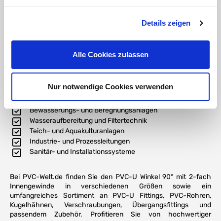
UV-Strahlung
Langlebiges und formstabiles PVC-U-Material
Details zeigen
Ideal für Druckrohrsysteme in der Wassertechnik
Einfache Montage sowie leichter Austausch
angeschlossener Komponenten
Alle Cookies zulassen
Erhältlich in verschiedenen Nennweiten
Typische Einsatzbereiche
Nur notwendige Cookies verwenden
Pool- und Schwimmbadtechnik
Bewässerungs- und Beregnungsanlagen
Wasseraufbereitung und Filtertechnik
Teich- und Aquakulturanlagen
Industrie- und Prozessleitungen
Sanitär- und Installationssysteme
Bei PVC-Welt.de finden Sie den PVC-U Winkel 90° mit 2-fach
Innengewinde in verschiedenen Größen sowie ein
umfangreiches Sortiment an PVC-U Fittings, PVC-Rohren,
Kugelhähnen, Verschraubungen, Übergangsfittings und
passendem Zubehör. Profitieren Sie von hochwertiger