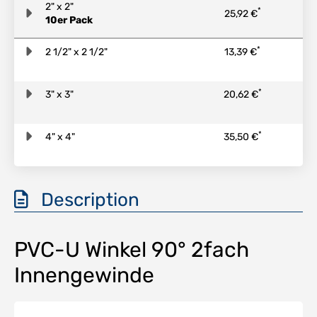
2" x 2"
*
25,92 €
10er Pack
*
2 1/2" x 2 1/2"
13,39 €
*
3" x 3"
20,62 €
*
4" x 4"
35,50 €
Description
PVC-U Winkel 90° 2fach
Innengewinde