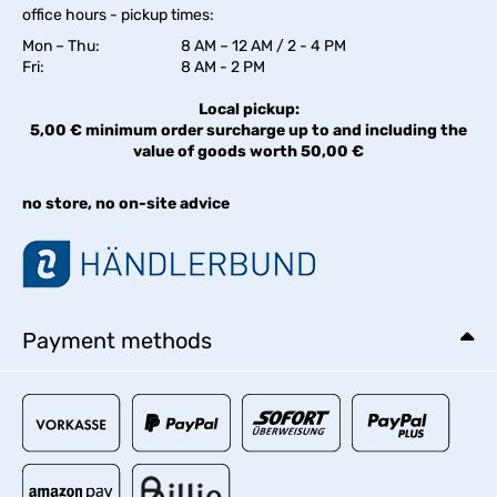
office hours - pickup times:
Mon – Thu:
8 AM – 12 AM / 2 - 4 PM
Fri:
8 AM - 2 PM
Local pickup:
5,00 € minimum order surcharge up to and including the
value of goods worth 50,00 €
no store, no on-site advice
Payment methods