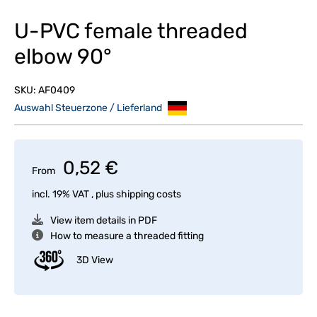
U-PVC female threaded
elbow 90°
SKU:
AF0409
Auswahl Steuerzone / Lieferland
0,52 €
From
incl. 19% VAT , plus
shipping costs
View item details in PDF
How to measure a threaded fitting
3D View