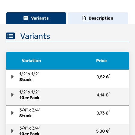
Variants
Description
Variants
Variation
Price
1/2" x 1/2"
*
0,52 €
Stück
1/2" x 1/2"
*
4,14 €
10er Pack
3/4" x 3/4"
*
0,73 €
Stück
3/4" x 3/4"
*
5,80 €
10er Pack