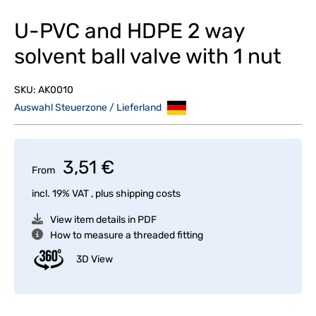
U-PVC and HDPE 2 way
solvent ball valve with 1 nut
SKU:
AK0010
Auswahl Steuerzone / Lieferland
3,51 €
From
incl. 19% VAT , plus
shipping costs
View item details in PDF
How to measure a threaded fitting
3D View