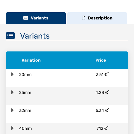
Variants
Description
Variants
Variation
Price
*
20mm
3,51 €
*
25mm
4,28 €
*
32mm
5,34 €
*
40mm
7,12 €