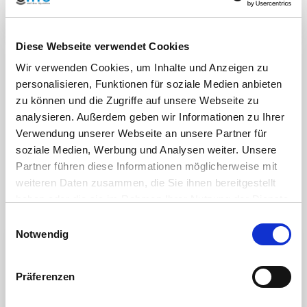
hervorragendes Preis-/Leistungsverhältnis
Ersatzteilversorgung
Diese Webseite verwendet Cookies
Wir verwenden Cookies, um Inhalte und Anzeigen zu
personalisieren, Funktionen für soziale Medien anbieten
zu können und die Zugriffe auf unsere Webseite zu
analysieren. Außerdem geben wir Informationen zu Ihrer
Verwendung unserer Webseite an unsere Partner für
soziale Medien, Werbung und Analysen weiter. Unsere
Partner führen diese Informationen möglicherweise mit
weiteren Daten zusammen, die Sie ihnen bereitgestellt
haben oder die sie im Rahmen Ihrer Nutzung der Dienste
Ersatzteile Kugelhahn HTC Serie AK0010
gesammelt haben. Sie geben Einwilligung zu unseren
Einwilligungsauswahl
Cookies, wenn Sie unsere Webseite weiterhin nutzen.
Notwendig
Präferenzen