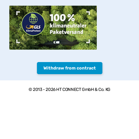
Withdraw from contract
© 2013 - 2026 HT CONNECT GmbH & Co. KG
Welcome to PVC-Welt, the online shop with quality products from
HTC© – PVC-U pipes, valves and fittings.
*Private customers: All prices include VAT. plus
shipping costs
,
Commercial customers: all Prices excl. VAT plus
shipping costs
, **
Goods that can be sent as parcels