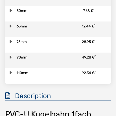
*
50mm
7,68 €
*
63mm
12,44 €
*
75mm
28,95 €
*
90mm
49,28 €
*
110mm
92,34 €
Description
PVC-U Kugelhahn 1fach