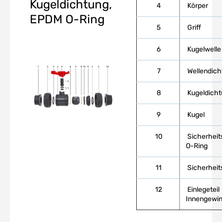
Kugeldichtung,
4
Körper
EPDM O-Ring
5
Griff
6
Kugelwelle
7
Wellendich
8
Kugeldicht
9
Kugel
10
Sicherheit
O-Ring
11
Sicherheit
12
Einlegeteil
Innengewi